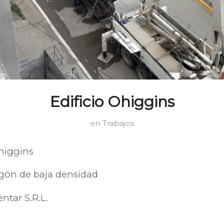
Edificio Ohiggins
en
Trabajos
Ohiggins
igón de baja densidad
ntar S.R.L.