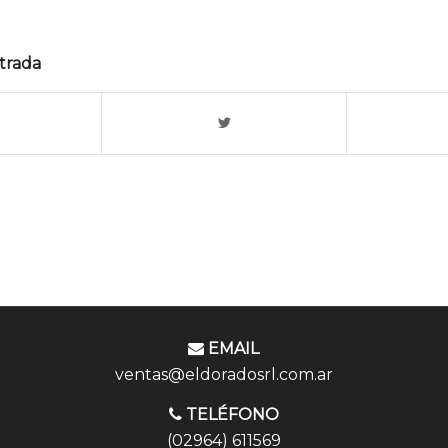
trada
EMAIL
ventas@eldoradosrl.com.ar
TELÉFONO
(02964) 611569