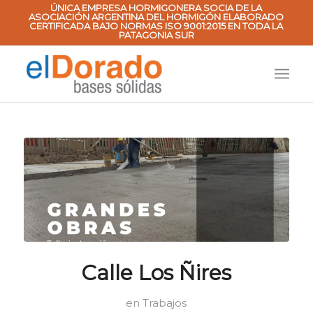
ÚNICA EMPRESA HORMIGONERA SOCIA DE LA
ASOCIACIÓN ARGENTINA DEL HORMIGÓN ELABORADO
CERTIFICADA BAJO NORMAS ISO 9001:2015 EN TODA LA
PATAGONIA SUR
Calle Los Ñires
en
Trabajos