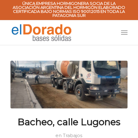
ÚNICA EMPRESA HORMIGONERA SOCIA DE LA
ASOCIACIÓN ARGENTINA DEL HORMIGÓN ELABORADO
CERTIFICADA BAJO NORMAS ISO 9001:2015 EN TODA LA
PATAGONIA SUR
Bacheo, calle Lugones
en
Trabajos