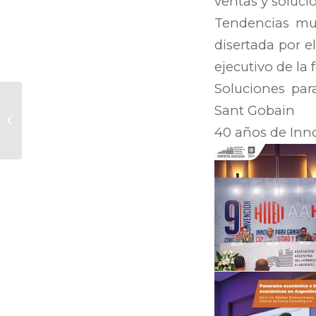
ventas y soluci
Tendencias mun
disertada por e
ejecutivo de l
Soluciones par
Sant Gobain
Finalizamos la
construcción
40 años de Inno