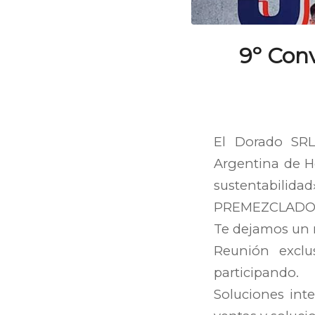
9º Conv
El Dorado SRL
Argentina de H
sustentabili
PREMEZCLAD
Te dejamos un r
Reunión exclu
participando.
Soluciones inte