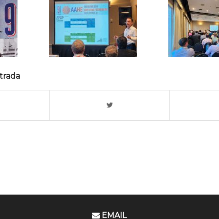
trada
EMAIL