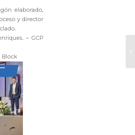
igón elaborado,
oceso y director
clado.
enriques. – GCP
i Block